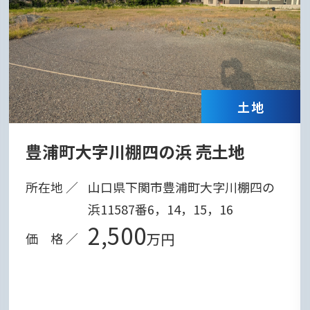
土地
四の浜 売土地
下関市山の田中
下関市豊浦町大字川棚四の
所在地 ／
下関市山の
7番6，14，15，16
間取り ／
8LDK+S
0
4,48
万円
価 格 ／